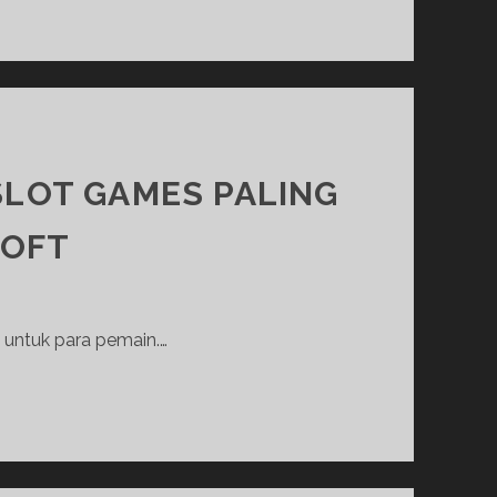
SLOT GAMES PALING
SOFT
a untuk para pemain.…