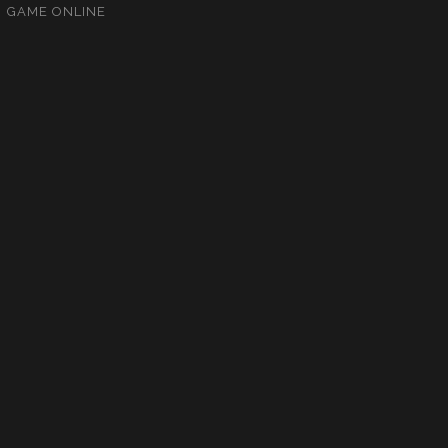
GAME ONLINE