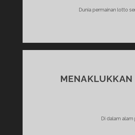
Dunia permainan lotto s
MENAKLUKKAN L
Di dalam alam p