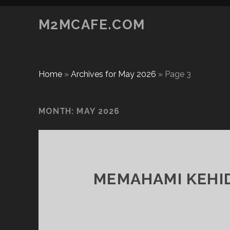
M2MCAFE.COM
Home
»
Archives for May 2026
»
Page 3
MONTH:
MAY 2026
MEMAHAMI KEHID