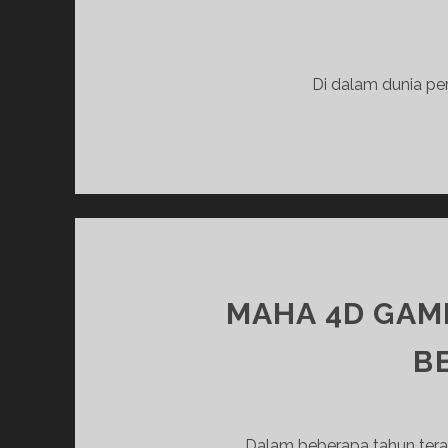
Di dalam dunia per
MAHA 4D GAM
B
Dalam beberapa tahun terak