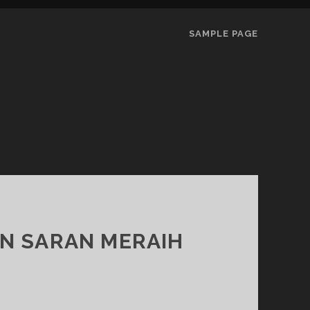
SAMPLE PAGE
AN SARAN MERAIH