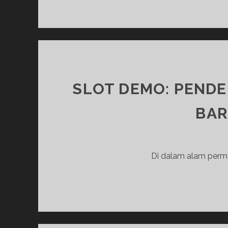
SLOT DEMO: PENDE
BAR
Di dalam alam permai