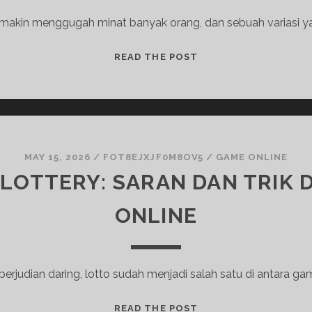
emakin menggugah minat banyak orang, dan sebuah variasi y
MEMAHAMI
READ THE POST
KEHIDUPAN
IONTOGEL:
TAKTIK
DAN
SARAN
MERAIH
MAY 15, 2026
/
FOT8EJXJF0M8OV5
/
GAME ONLINE
KEMENANGAN
OTTERY: SARAN DAN TRIK D
ONLINE
erjudian daring, lotto sudah menjadi salah satu di antara g
MENAKLUKKAN
READ THE POST