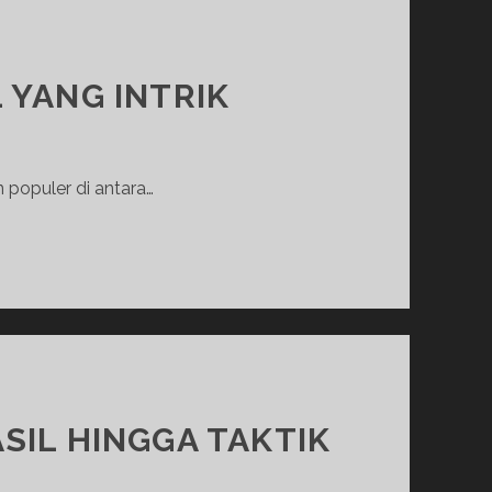
 YANG INTRIK
n populer di antara…
SIL HINGGA TAKTIK