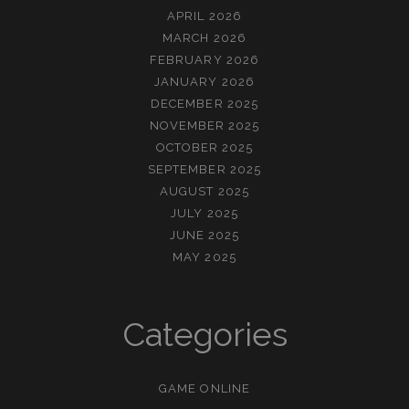
APRIL 2026
MARCH 2026
FEBRUARY 2026
JANUARY 2026
DECEMBER 2025
NOVEMBER 2025
OCTOBER 2025
SEPTEMBER 2025
AUGUST 2025
JULY 2025
JUNE 2025
MAY 2025
Categories
GAME ONLINE