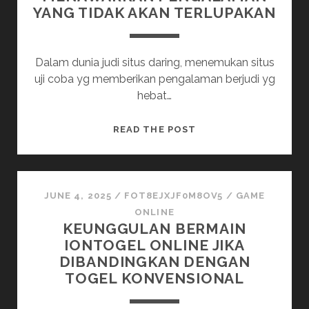
YANG TIDAK AKAN TERLUPAKAN
DILEWATKAN
Dalam dunia judi situs daring, menemukan situs
uji coba yg memberikan pengalaman berjudi yg
hebat…
SITUS
READ THE POST
PERCONTOHAN
FANTASTIS
KRITIS
YANG
JUNE 4, 2025
/
FOT8EJXJF0M8OV5
/
GAME
JUGA
ONLINE
KEUNGGULAN BERMAIN
MENAWARKAN
IONTOGEL ONLINE JIKA
PENGALAMAN
DIBANDINGKAN DENGAN
YANG
TOGEL KONVENSIONAL
TIDAK
AKAN