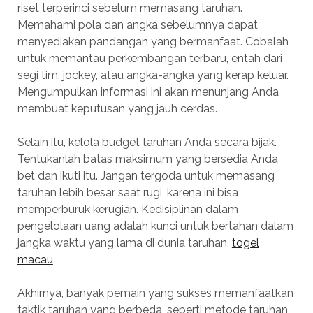
riset terperinci sebelum memasang taruhan.
Memahami pola dan angka sebelumnya dapat
menyediakan pandangan yang bermanfaat. Cobalah
untuk memantau perkembangan terbaru, entah dari
segi tim, jockey, atau angka-angka yang kerap keluar.
Mengumpulkan informasi ini akan menunjang Anda
membuat keputusan yang jauh cerdas.
Selain itu, kelola budget taruhan Anda secara bijak.
Tentukanlah batas maksimum yang bersedia Anda
bet dan ikuti itu. Jangan tergoda untuk memasang
taruhan lebih besar saat rugi, karena ini bisa
memperburuk kerugian. Kedisiplinan dalam
pengelolaan uang adalah kunci untuk bertahan dalam
jangka waktu yang lama di dunia taruhan.
togel
macau
Akhirnya, banyak pemain yang sukses memanfaatkan
taktik taruhan yang berbeda, seperti metode taruhan