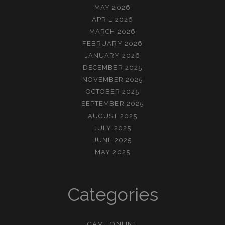
MAY 2026
APRIL 2026
MARCH 2026
FEBRUARY 2026
JANUARY 2026
DECEMBER 2025
NOVEMBER 2025
OCTOBER 2025
SEPTEMBER 2025
AUGUST 2025
JULY 2025
JUNE 2025
MAY 2025
Categories
GAME ONLINE