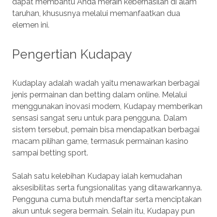
dapat membantu Anda meraih keberhasilan di alam
taruhan, khususnya melalui memanfaatkan dua
elemen ini.
Pengertian Kudapay
Kudaplay adalah wadah yaitu menawarkan berbagai
jenis permainan dan betting dalam online. Melalui
menggunakan inovasi modern, Kudapay memberikan
sensasi sangat seru untuk para pengguna. Dalam
sistem tersebut, pemain bisa mendapatkan berbagai
macam pilihan game, termasuk permainan kasino
sampai betting sport.
Salah satu kelebihan Kudapay ialah kemudahan
aksesibilitas serta fungsionalitas yang ditawarkannya.
Pengguna cuma butuh mendaftar serta menciptakan
akun untuk segera bermain. Selain itu, Kudapay pun