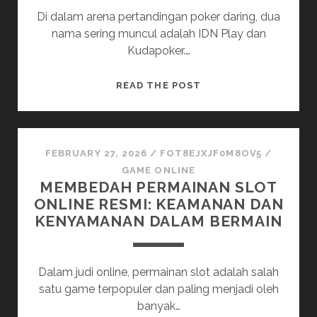
Di dalam arena pertandingan poker daring, dua
nama sering muncul adalah IDN Play dan
Kudapoker.…
KISAH
READ THE POST
DAN
FAKTA
SEPUTAR
PERMAINAN
FEBRUARY 27, 2026
/
FOT8EJXJF0M8OV5
/
IDN
GAME ONLINE
MEMBEDAH PERMAINAN SLOT
DAN
ONLINE RESMI: KEAMANAN DAN
KUDAPOKER
KENYAMANAN DALAM BERMAIN
Dalam judi online, permainan slot adalah salah
satu game terpopuler dan paling menjadi oleh
banyak…