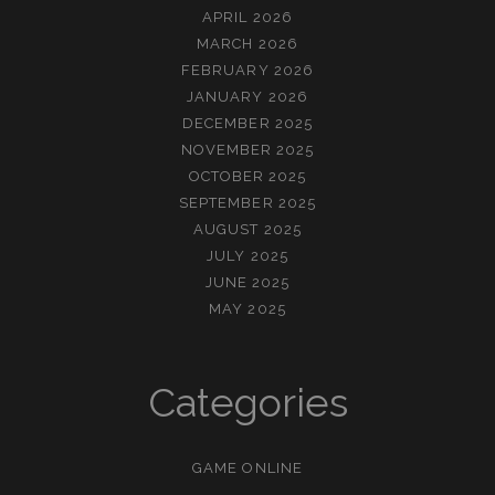
APRIL 2026
MARCH 2026
FEBRUARY 2026
JANUARY 2026
DECEMBER 2025
NOVEMBER 2025
OCTOBER 2025
SEPTEMBER 2025
AUGUST 2025
JULY 2025
JUNE 2025
MAY 2025
Categories
GAME ONLINE