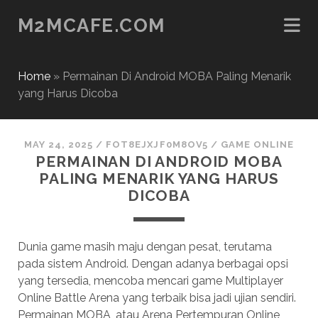
M2MCAFE.COM
Home
»
Permainan Di Android MOBA Paling Menarik
yang Harus Dicoba
MAY 24, 2025
/
FOT8EJXJF0M8OV5
/
GAME ONLINE
PERMAINAN DI ANDROID MOBA
PALING MENARIK YANG HARUS
DICOBA
Dunia game masih maju dengan pesat, terutama
pada sistem Android. Dengan adanya berbagai opsi
yang tersedia, mencoba mencari game Multiplayer
Online Battle Arena yang terbaik bisa jadi ujian sendiri.
Permainan MOBA, atau Arena Pertempuran Online