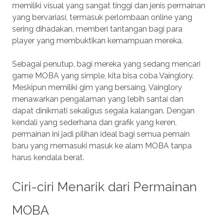
memiliki visual yang sangat tinggi dan jenis permainan
yang bervariasi, termasuk perlombaan online yang
sering dihadakan, memberi tantangan bagi para
player yang membuktikan kemampuan mereka.
Sebagai penutup, bagi mereka yang sedang mencari
game MOBA yang simple, kita bisa coba Vainglory.
Meskipun memiliki gim yang bersaing, Vainglory
menawarkan pengalaman yang lebih santai dan
dapat dinikmati sekaligus segala kalangan. Dengan
kendali yang sederhana dan grafik yang keren,
permainan ini jadi pilihan ideal bagi semua pemain
baru yang memasuki masuk ke alam MOBA tanpa
harus kendala berat.
Ciri-ciri Menarik dari Permainan
MOBA