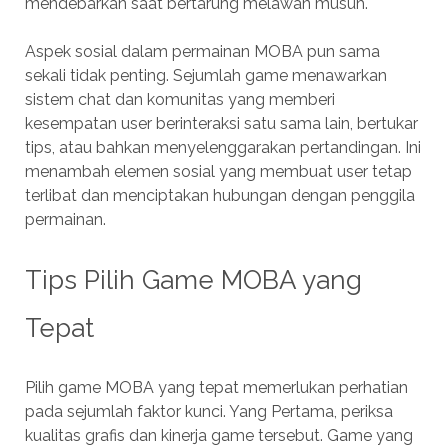
mendebarkan saat bertarung melawan musuh.
Aspek sosial dalam permainan MOBA pun sama
sekali tidak penting. Sejumlah game menawarkan
sistem chat dan komunitas yang memberi
kesempatan user berinteraksi satu sama lain, bertukar
tips, atau bahkan menyelenggarakan pertandingan. Ini
menambah elemen sosial yang membuat user tetap
terlibat dan menciptakan hubungan dengan penggila
permainan.
Tips Pilih Game MOBA yang
Tepat
Pilih game MOBA yang tepat memerlukan perhatian
pada sejumlah faktor kunci. Yang Pertama, periksa
kualitas grafis dan kinerja game tersebut. Game yang