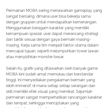
Permainan MOBA sering menawarkan gameplay yang
sangat bersaing, dimana user bisa bekerja sama
dengan gruppen untuk mendapatkan kemenangan.
Menggunakan beragam karakter yang memiliki
kemampuan spesial, user dapat merancang strategi
dan taktik sesuai dengan gaya bermain masing-
masing. Kerja sama tim menjadi faktor utama dalam
mencapai tujuan, seperti melumpuhkan tower lawan
atau menyisihkan monster besar.
Selain itu, grafik yang ditawarkan oleh banyak game
MOBA kini sudah amat memukau dan berstandar
tinggi. Ini menyediakan pengalaman bermain yang
lebih immersif, di mana setiap setiap serangan dan
skill memiliki efek visual yang memikat. Sejumlah
permainan sangat memperhatikan rancangan karakter
dan tempat, sehingga menciptakan yang