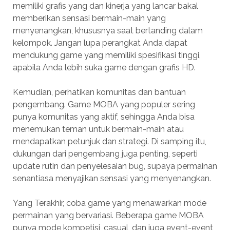
memiliki grafis yang dan kinerja yang lancar bakal
memberikan sensasi bermain-main yang
menyenangkan, khususnya saat bertanding dalam
kelompok. Jangan lupa perangkat Anda dapat
mendukung game yang memiliki spesifikasi tinggi,
apabila Anda lebih suka game dengan grafis HD.
Kemudian, perhatikan komunitas dan bantuan
pengembang. Game MOBA yang populer sering
punya komunitas yang aktif, sehingga Anda bisa
menemukan teman untuk bermain-main atau
mendapatkan petunjuk dan strategi. Di samping itu,
dukungan dari pengembang juga penting, seperti
update rutin dan penyelesaian bug, supaya permainan
senantiasa menyajikan sensasi yang menyenangkan.
Yang Terakhir, coba game yang menawarkan mode
permainan yang bervariasi. Beberapa game MOBA
punya mode kompetisi, casual, dan juga event-event