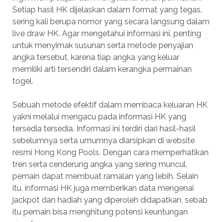
Setiap hasil HK dijelaskan dalam format yang tegas,
sering kali berupa nomor yang secara langsung dalam
live draw HK. Agar mengetahui informasi ini, penting
untuk menyimak susunan serta metode penyajian
angka tersebut, karena tiap angka yang keluar
memiliki arti tersendiri dalam kerangka permainan
togel.
Sebuah metode efektif dalam membaca keluaran HK
yakni melalui mengacu pada informasi HK yang
tersedia tersedia. Informasi ini terdiri dari hasil-hasil
sebelumnya serta umumnya diarsipkan di website
resmi Hong Kong Pools. Dengan cara memperhatikan
tren serta cenderung angka yang sering muncul,
pemain dapat membuat ramalan yang lebih. Selain
itu, informasi HK juga memberikan data mengenai
jackpot dan hadiah yang diperoleh didapatkan, sebab
itu pemain bisa menghitung potensi keuntungan