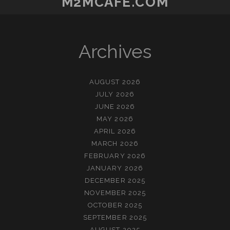
M2MCAFE.COM
Archives
AUGUST 2026
JULY 2026
JUNE 2026
MAY 2026
APRIL 2026
MARCH 2026
FEBRUARY 2026
JANUARY 2026
DECEMBER 2025
NOVEMBER 2025
OCTOBER 2025
SEPTEMBER 2025
AUGUST 2025