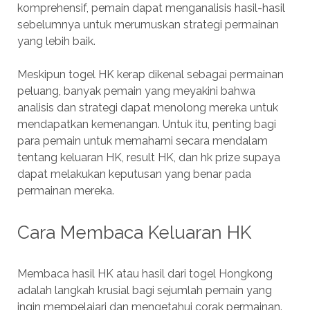
komprehensif, pemain dapat menganalisis hasil-hasil
sebelumnya untuk merumuskan strategi permainan
yang lebih baik.
Meskipun togel HK kerap dikenal sebagai permainan
peluang, banyak pemain yang meyakini bahwa
analisis dan strategi dapat menolong mereka untuk
mendapatkan kemenangan. Untuk itu, penting bagi
para pemain untuk memahami secara mendalam
tentang keluaran HK, result HK, dan hk prize supaya
dapat melakukan keputusan yang benar pada
permainan mereka.
Cara Membaca Keluaran HK
Membaca hasil HK atau hasil dari togel Hongkong
adalah langkah krusial bagi sejumlah pemain yang
ingin mempelajari dan mengetahui corak permainan.