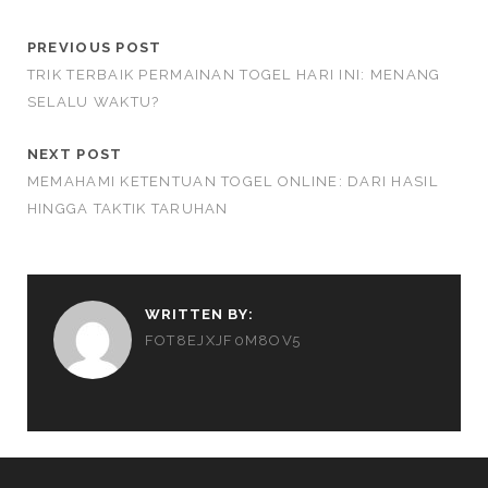
PREVIOUS POST
TRIK TERBAIK PERMAINAN TOGEL HARI INI: MENANG
SELALU WAKTU?
NEXT POST
MEMAHAMI KETENTUAN TOGEL ONLINE: DARI HASIL
HINGGA TAKTIK TARUHAN
WRITTEN BY:
FOT8EJXJF0M8OV5