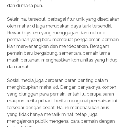
dan di mana pun.
Selain hal tersebut, berbagai fitur unik yang disediakan
oleh maha4d juga merupakan daya tarik tersendiri.
Reward system yang menggugah dan metode
permainan yang baru membuat pengalaman bermain
kian menyenangkan dan mendebarkan. Beragam
pemain baru bergabung, sementara pemain lama
masih bertahan, menghasilkan komunitas yang hidup
dan ramah.
Sosial media juga berperan peran penting dalam
menghidupkan maha 4d. Dengan banyaknya konten
yang diunggah para pemain, entah itu berupa saran
maupun cerita pribadi, berita mengenai permainan ini
tersebar dengan cepat. Hal ini menghasilkan arus
yang tidak hanya menarik minat, tetapi juga
mengajarkan publik mengenai cara bermain dengan