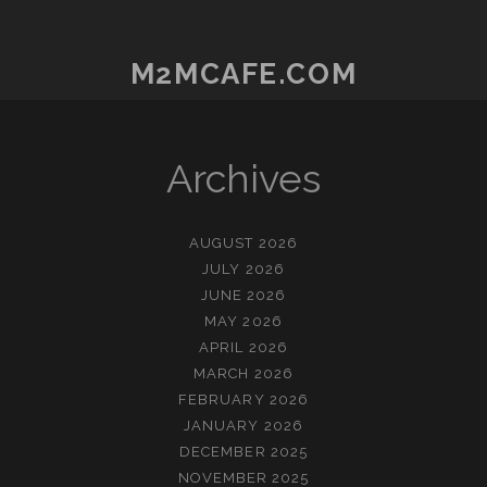
M2MCAFE.COM
Archives
AUGUST 2026
JULY 2026
JUNE 2026
MAY 2026
APRIL 2026
MARCH 2026
FEBRUARY 2026
JANUARY 2026
DECEMBER 2025
NOVEMBER 2025