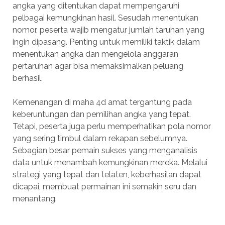
angka yang ditentukan dapat mempengaruhi
pelbagai kemungkinan hasil. Sesudah menentukan
nomor, peserta wajib mengatur jumlah taruhan yang
ingin dipasang. Penting untuk memiliki taktik dalam
menentukan angka dan mengelola anggaran
pertaruhan agar bisa memaksimalkan peluang
berhasil.
Kemenangan di maha 4d amat tergantung pada
keberuntungan dan pemilihan angka yang tepat.
Tetapi, peserta juga perlu memperhatikan pola nomor
yang sering timbul dalam rekapan sebelumnya.
Sebagian besar pemain sukses yang menganalisis
data untuk menambah kemungkinan mereka. Melalui
strategi yang tepat dan telaten, keberhasilan dapat
dicapai, membuat permainan ini semakin seru dan
menantang.