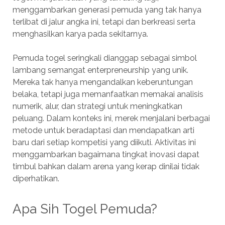
menggambarkan generasi pemuda yang tak hanya
terlibat di jalur angka ini, tetapi dan berkreasi serta
menghasilkan karya pada sekitarnya.
Pemuda togel seringkali dianggap sebagai simbol
lambang semangat enterpreneurship yang unik.
Mereka tak hanya mengandalkan keberuntungan
belaka, tetapi juga memanfaatkan memakai analisis
numerik, alur, dan strategi untuk meningkatkan
peluang. Dalam konteks ini, merek menjalani berbagai
metode untuk beradaptasi dan mendapatkan arti
baru dari setiap kompetisi yang diikuti. Aktivitas ini
menggambarkan bagaimana tingkat inovasi dapat
timbul bahkan dalam arena yang kerap dinilai tidak
diperhatikan.
Apa Sih Togel Pemuda?