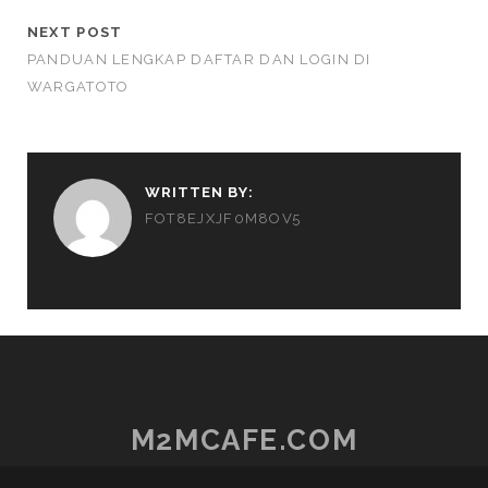
NEXT POST
PANDUAN LENGKAP DAFTAR DAN LOGIN DI
WARGATOTO
WRITTEN BY:
FOT8EJXJF0M8OV5
M2MCAFE.COM