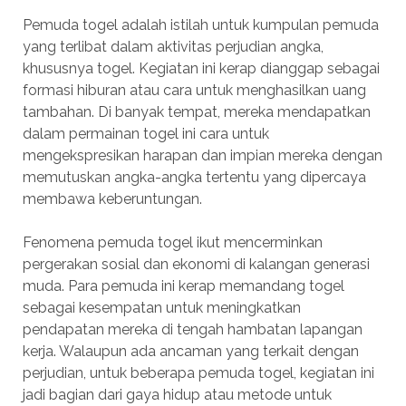
Pemuda togel adalah istilah untuk kumpulan pemuda
yang terlibat dalam aktivitas perjudian angka,
khususnya togel. Kegiatan ini kerap dianggap sebagai
formasi hiburan atau cara untuk menghasilkan uang
tambahan. Di banyak tempat, mereka mendapatkan
dalam permainan togel ini cara untuk
mengekspresikan harapan dan impian mereka dengan
memutuskan angka-angka tertentu yang dipercaya
membawa keberuntungan.
Fenomena pemuda togel ikut mencerminkan
pergerakan sosial dan ekonomi di kalangan generasi
muda. Para pemuda ini kerap memandang togel
sebagai kesempatan untuk meningkatkan
pendapatan mereka di tengah hambatan lapangan
kerja. Walaupun ada ancaman yang terkait dengan
perjudian, untuk beberapa pemuda togel, kegiatan ini
jadi bagian dari gaya hidup atau metode untuk