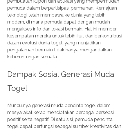
pembuatan kupon dan aplikasi yang mempermudah
pemuda dalam berpartisipasi permainan. Kemajuan
teknologi telah membawa ke dunia yang lebih
modern, di mana pemuda dapat dengan mudah
mengakses info dan lokasi bermain. Hal ini memberi
kesempatan mereka untuk lebih ikut dan berkontribusi
dalam evolusi dunia togel, yang menjadikan
pengalaman bermain tidak hanya mengandalkan
keberuntungan semata.
Dampak Sosial Generasi Muda
Togel
Munculnya generasi muda pencinta togel dalam
masyarakat kerap menciptakan berbagai persepsi
positif serta negatif. Di satu sisi, pemuda pencinta
togel dapat berfungsi sebagai sumber kreativitas dan