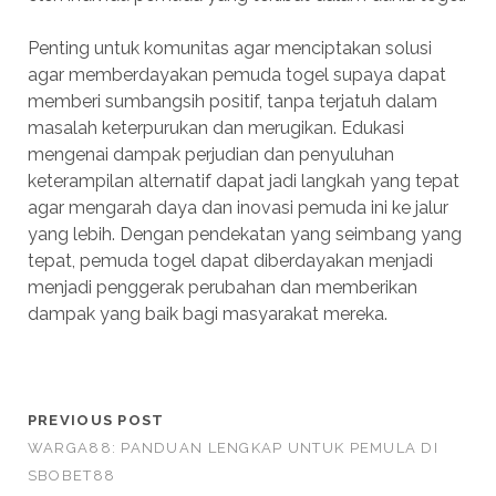
Penting untuk komunitas agar menciptakan solusi
agar memberdayakan pemuda togel supaya dapat
memberi sumbangsih positif, tanpa terjatuh dalam
masalah keterpurukan dan merugikan. Edukasi
mengenai dampak perjudian dan penyuluhan
keterampilan alternatif dapat jadi langkah yang tepat
agar mengarah daya dan inovasi pemuda ini ke jalur
yang lebih. Dengan pendekatan yang seimbang yang
tepat, pemuda togel dapat diberdayakan menjadi
menjadi penggerak perubahan dan memberikan
dampak yang baik bagi masyarakat mereka.
PREVIOUS POST
WARGA88: PANDUAN LENGKAP UNTUK PEMULA DI
SBOBET88