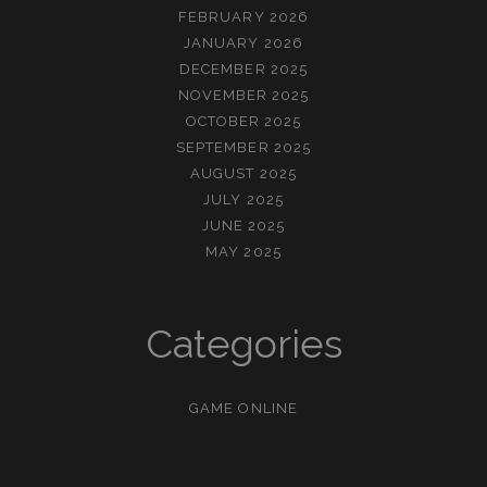
FEBRUARY 2026
JANUARY 2026
DECEMBER 2025
NOVEMBER 2025
OCTOBER 2025
SEPTEMBER 2025
AUGUST 2025
JULY 2025
JUNE 2025
MAY 2025
Categories
GAME ONLINE