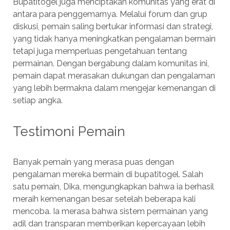
Bupatitogel juga menciptakan komunitas yang erat di
antara para penggemarnya. Melalui forum dan grup
diskusi, pemain saling bertukar informasi dan strategi,
yang tidak hanya meningkatkan pengalaman bermain
tetapi juga memperluas pengetahuan tentang
permainan. Dengan bergabung dalam komunitas ini,
pemain dapat merasakan dukungan dan pengalaman
yang lebih bermakna dalam mengejar kemenangan di
setiap angka.
Testimoni Pemain
Banyak pemain yang merasa puas dengan
pengalaman mereka bermain di bupatitogel. Salah
satu pemain, Dika, mengungkapkan bahwa ia berhasil
meraih kemenangan besar setelah beberapa kali
mencoba. Ia merasa bahwa sistem permainan yang
adil dan transparan memberikan kepercayaan lebih