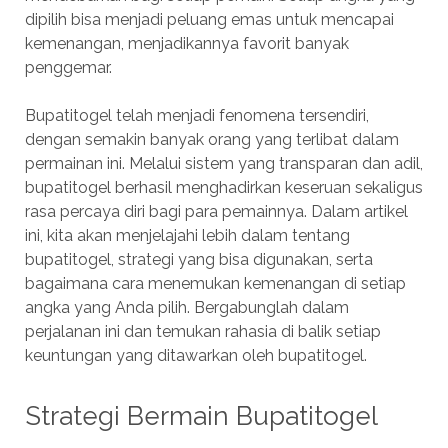
dipilih bisa menjadi peluang emas untuk mencapai
kemenangan, menjadikannya favorit banyak
penggemar.
Bupatitogel telah menjadi fenomena tersendiri,
dengan semakin banyak orang yang terlibat dalam
permainan ini. Melalui sistem yang transparan dan adil,
bupatitogel berhasil menghadirkan keseruan sekaligus
rasa percaya diri bagi para pemainnya. Dalam artikel
ini, kita akan menjelajahi lebih dalam tentang
bupatitogel, strategi yang bisa digunakan, serta
bagaimana cara menemukan kemenangan di setiap
angka yang Anda pilih. Bergabunglah dalam
perjalanan ini dan temukan rahasia di balik setiap
keuntungan yang ditawarkan oleh bupatitogel.
Strategi Bermain Bupatitogel