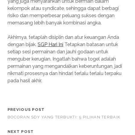
yang juga menyarankan untuk bermain dalam
kelompok atau syndicate, sehingga dapat berbagi
risiko dan memperbesar peluang sukses dengan
memasang lebih banyak kombinasi angka.
Akhirnya, tetaplah disiplin dan atur keuangan Anda
dengan bijak.
SGP Hari Ini
Tetapkan batasan untuk
setiap sesi permainan dan jauhi godaan untuk
menguber kerugian. Ingatlah bahwa togel adalah
permainan yang mengandalkan keberuntungan, jadi
nikmati prosesnya dan hindari terlalu terlalu terpaku
pada hasil akhir.
PREVIOUS POST
BOCORAN SDY YANG TERBUKTI: 5 PILIHAN TERBAIK
NEXT POST