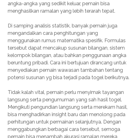
angka-angka yang sedikit keluar, pemain bisa
menghasilkan ramalan yang lebih terarah tepat.
Di samping analisis statistik, banyak pemain juga
mengandalkan cara penghitungan yang
menggunakan rumus matematika spesifik. Formulas
tersebut dapat mencakup susunan bilangan, sistem
kelompok bilangan, atau bahkan penggunaan angka
beruntung pribadi. Cara ini bertujuan dirancang untuk
menyediakan pemain wawasan tambahan tentang
potensi susunan yg bisa terjadi pada togel berikutnya.
Tidak kalah vital, pemain perlu menyimak tayangan
langsung serta pengumuman yang sah hasil togel.
Mengikuti pengundian langsung serta merekam hasil,
bisa menghadirkan insight baru dan menolong pada
perhitungan untuk permainan selanjutnya. Dengan
menggabungkan berbagai cara tersebut, semoga
pemain bisa menambah akurasi ramalan mereka