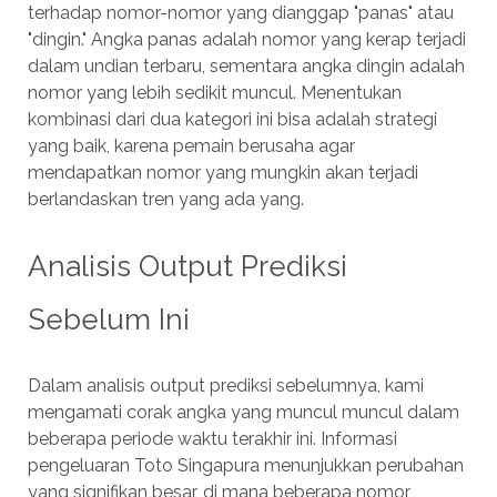
terhadap nomor-nomor yang dianggap "panas" atau
"dingin." Angka panas adalah nomor yang kerap terjadi
dalam undian terbaru, sementara angka dingin adalah
nomor yang lebih sedikit muncul. Menentukan
kombinasi dari dua kategori ini bisa adalah strategi
yang baik, karena pemain berusaha agar
mendapatkan nomor yang mungkin akan terjadi
berlandaskan tren yang ada yang.
Analisis Output Prediksi
Sebelum Ini
Dalam analisis output prediksi sebelumnya, kami
mengamati corak angka yang muncul muncul dalam
beberapa periode waktu terakhir ini. Informasi
pengeluaran Toto Singapura menunjukkan perubahan
yang signifikan besar, di mana beberapa nomor