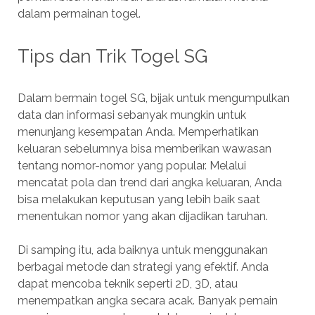
dalam permainan togel.
Tips dan Trik Togel SG
Dalam bermain togel SG, bijak untuk mengumpulkan
data dan informasi sebanyak mungkin untuk
menunjang kesempatan Anda. Memperhatikan
keluaran sebelumnya bisa memberikan wawasan
tentang nomor-nomor yang popular. Melalui
mencatat pola dan trend dari angka keluaran, Anda
bisa melakukan keputusan yang lebih baik saat
menentukan nomor yang akan dijadikan taruhan.
Di samping itu, ada baiknya untuk menggunakan
berbagai metode dan strategi yang efektif. Anda
dapat mencoba teknik seperti 2D, 3D, atau
menempatkan angka secara acak. Banyak pemain