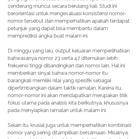
cenderung muncul secara berulang kali. Studi ini
berorientasi untuk mengevaluasi konsistensi nomor-
nomor tersebut dan memperhatikan apakah terdapat
petunjuk yang dapat bisa membantu dalam
memprediksi angka buat malam ini.
Di minggu yang lalu, output keluaran memperlihatkan
bahwasanya nomor 23 serta 47 ditemukan lebih
frekuensi tinggi dibandingkan dari nomor lain. Hal ini
memberikan sinyal bahwa nomor-nomor itu
barangkali memiliki nilai yang spesifik sebagai
dipertimbangkan dalam taktik ramalan. Karena itu,
nomor-nomor ini akan mendapatkan merupakan titik
fokus utama pada analisis kita berikutnya, khususnya
pada menyiapkan ramalan untuk malam ini.
Selain itu, krusial juga untuk memperhatikan kombinasi
nomor yang sering ditampilkan bersamaan. Misalnya,