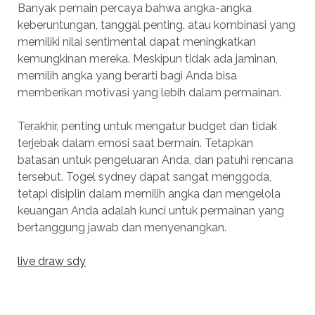
Banyak pemain percaya bahwa angka-angka
keberuntungan, tanggal penting, atau kombinasi yang
memiliki nilai sentimental dapat meningkatkan
kemungkinan mereka. Meskipun tidak ada jaminan,
memilih angka yang berarti bagi Anda bisa
memberikan motivasi yang lebih dalam permainan.
Terakhir, penting untuk mengatur budget dan tidak
terjebak dalam emosi saat bermain. Tetapkan
batasan untuk pengeluaran Anda, dan patuhi rencana
tersebut. Togel sydney dapat sangat menggoda,
tetapi disiplin dalam memilih angka dan mengelola
keuangan Anda adalah kunci untuk permainan yang
bertanggung jawab dan menyenangkan.
live draw sdy