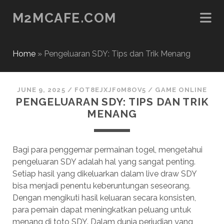
M2MCAFE.COM
Home
»
Pengeluaran SDY: Tips dan Trik Menang
JUNE 9, 2025
/
FOT8EJXJF0M8OV5
/
GAME ONLINE
PENGELUARAN SDY: TIPS DAN TRIK
MENANG
Bagi para penggemar permainan togel, mengetahui
pengeluaran SDY adalah hal yang sangat penting.
Setiap hasil yang dikeluarkan dalam live draw SDY
bisa menjadi penentu keberuntungan seseorang.
Dengan mengikuti hasil keluaran secara konsisten,
para pemain dapat meningkatkan peluang untuk
menang di toto SDY. Dalam dunia perjudian yang