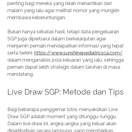
penting bagi mereka yang telah menantikan dari
malam yang lalu agar melihat nomor yang mungkin
membawa keberuntungan.
Bukan hanya sebatas hasil, tetapi data pengeluaran
SGP juga diperbarui dalam berkelanjutan agar
menjamin pemain mendapatkan informasi yang tepat
serta terkini.
https://www.sunshinepediatricsca.com/
dalam menganalisis pola keluaran yang lalu, sehingga
pemain dapat lebih strategis dalam taruhan di masa
mendatang.
Live Draw SGP: Metode dan Tips
Bagi beberapa penggemar lotre, menyaksikan Live
Draw SGP adalah moment yang ditunggu-tunggu.
Dalam live draw ini, angka-angka yang keluar akan
diperlihatkan secara langsung, yang memberikan