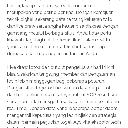
hari ini, kecepatan dan ketepatan informasi
merupakan yang paling penting. Dengan kemajuan
teknik digital, sekarang data tentang keluaran toto
dan live draw serta angka keluar bisa diakses dengan
gampang melalui berbagai situs. Anda tidak perlu
khawatir lagi-lagi untuk menantikan dalam waktu
yang lama, karena itu data tersebut sudah dapat
dijangkau dalam genggaman tangan Anda.
Live draw totos dan output pengeluaran hari ini kini
bisa disaksikan langsung, memberikan pengalaman
lebih lebih menggugah bagi beberapa petaruh.
Dengan situs togel online, semua data output toto
dan hasil paling baru misalnya output SGP, result sgp,
serta nomor keluar sgp tersediakan secara cepat dan
real-time. Dengan data yang, beberapa bettor dapat
mengambil keputusan yang lebih bijak dan strategis
dalam bermain perjudian togel. Ayo kita ekspolor lebih