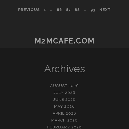
SEJARAH
POSTS
PREVIOUS
1
…
86
87
88
…
93
NEXT
HINGGA
MASA
PAGINATION
KINI
M2MCAFE.COM
Archives
AUGUST 2026
JULY 2026
JUNE 2026
MAY 2026
APRIL 2026
MARCH 2026
FEBRUARY 2026