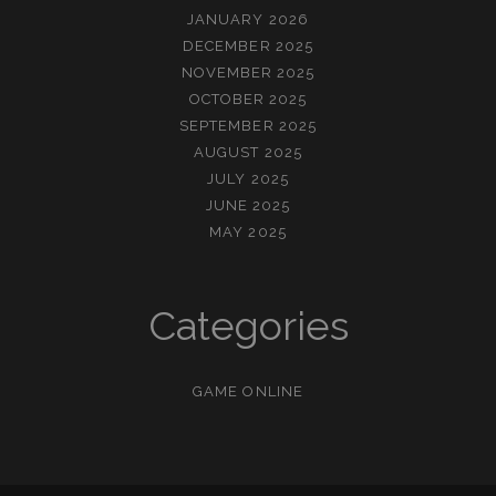
JANUARY 2026
DECEMBER 2025
NOVEMBER 2025
OCTOBER 2025
SEPTEMBER 2025
AUGUST 2025
JULY 2025
JUNE 2025
MAY 2025
Categories
GAME ONLINE