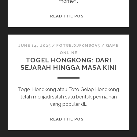
momen…
BUKA
READ THE POST
PELUANG
MENANG
LEWAT
LIVE
JUNE 14, 2025
/
FOT8EJXJF0M8OV5
/
GAME
DRAW
ONLINE
TOGEL HONGKONG: DARI
HK
SEJARAH HINGGA MASA KINI
Togel Hongkong atau Toto Gelap Hongkong
telah menjadi salah satu bentuk permainan
yang populer di…
TOGEL
READ THE POST
HONGKONG:
DARI