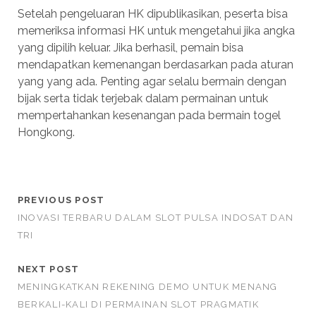
Setelah pengeluaran HK dipublikasikan, peserta bisa
memeriksa informasi HK untuk mengetahui jika angka
yang dipilih keluar. Jika berhasil, pemain bisa
mendapatkan kemenangan berdasarkan pada aturan
yang yang ada. Penting agar selalu bermain dengan
bijak serta tidak terjebak dalam permainan untuk
mempertahankan kesenangan pada bermain togel
Hongkong.
PREVIOUS POST
INOVASI TERBARU DALAM SLOT PULSA INDOSAT DAN
TRI
NEXT POST
MENINGKATKAN REKENING DEMO UNTUK MENANG
BERKALI-KALI DI PERMAINAN SLOT PRAGMATIK