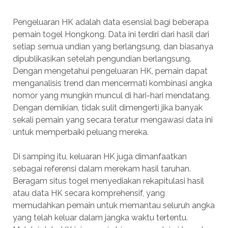
Pengeluaran HK adalah data esensial bagi beberapa
pemain togel Hongkong. Data ini terdiri dari hasil dari
setiap semua undian yang berlangsung, dan biasanya
dipublikasikan setelah pengundian berlangsung.
Dengan mengetahui pengeluaran HK, pemain dapat
menganalisis trend dan mencermati kombinasi angka
nomor yang mungkin muncul di hari-hari mendatang.
Dengan demikian, tidak sulit dimengerti jika banyak
sekali pemain yang secara teratur mengawasi data ini
untuk memperbaiki peluang mereka.
Di samping itu, keluaran HK juga dimanfaatkan
sebagai referensi dalam merekam hasil taruhan.
Beragam situs togel menyediakan rekapitulasi hasil
atau data HK secara komprehensif, yang
memudahkan pemain untuk memantau seluruh angka
yang telah keluar dalam jangka waktu tertentu.