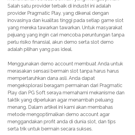
Salah satu provider terbaik di industri ini adalah
provider Pragmatic Play, yang dikenal dengan
inovasinya dan kualitas tinggi pada setiap game slot
yang mereka tawarkan tawarkan. Untuk masyarakat
pejuang yang ingin cari mencoba peruntungan tanpa
perlu risiko finansial, akun demo serta slot demo
adalah pilihan yang pas ideal.
Menggunakan demo account membuat Anda untuk
merasakan sensasi bermain slot tanpa harus harus
mempertaruhkan dana asli. Anda dapat
mengeksplorasi beragam permainan dari Pragmatic
Play dan PG Soft seraya memahami mekanisme dan
taktik yang diperlukan agar menambah peluang
menang. Dalam artikel ini kami akan membahas
metode mengoptimalkan demo account agar
menggandakan profit anda di dunia slot, dan tips
serta trik untuk bermain secara sukses.