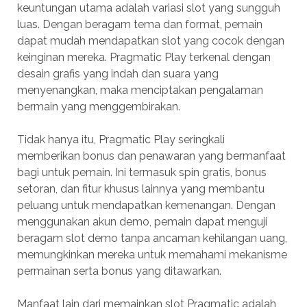
keuntungan utama adalah variasi slot yang sungguh
luas. Dengan beragam tema dan format, pemain
dapat mudah mendapatkan slot yang cocok dengan
keinginan mereka. Pragmatic Play terkenal dengan
desain grafis yang indah dan suara yang
menyenangkan, maka menciptakan pengalaman
bermain yang menggembirakan.
Tidak hanya itu, Pragmatic Play seringkali
memberikan bonus dan penawaran yang bermanfaat
bagi untuk pemain. Ini termasuk spin gratis, bonus
setoran, dan fitur khusus lainnya yang membantu
peluang untuk mendapatkan kemenangan. Dengan
menggunakan akun demo, pemain dapat menguji
beragam slot demo tanpa ancaman kehilangan uang,
memungkinkan mereka untuk memahami mekanisme
permainan serta bonus yang ditawarkan.
Manfaat lain dari memainkan slot Pragmatic adalah