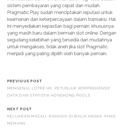
sistem pembayaran yang cepat dan mudah.
Pragmatic Play sudah menciptakan reputasi untuk
keamanan dan keterpercayaan dalam transaksi. Hal
ini menyediakan kepastian bagi pemain, khususnya
yang masih baru dalam bermain slot online. Dengan
segudang kelebihan yang tersedia dan mudahnya
untuk mengakses, tidak aneh jika slot Pragmatic
menjadi yang paling dipilih oleh banyak pemain.
PREVIOUS POST
MENGENAL LOTRE HK: PETUNJUK KOMPREHENSIF
DATA DAN STATISTIK HONGKONG POOLS
NEXT POST
KELUARAN MACAU: RAHASIA DI BALIK ANGKA YANG
MENANG