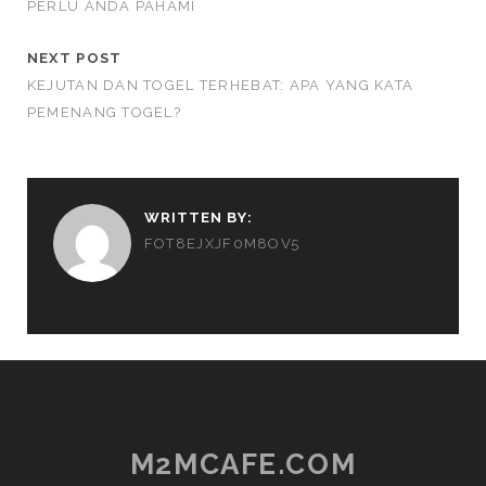
PERLU ANDA PAHAMI
NEXT POST
KEJUTAN DAN TOGEL TERHEBAT: APA YANG KATA
PEMENANG TOGEL?
WRITTEN BY:
FOT8EJXJF0M8OV5
M2MCAFE.COM