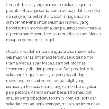
tempat diskusi yang mempertemukan segenap
pecinta lotto agar sama-sama berbagi data, prediksi,
dan angka jitu. Selain itu, wadah ini juga adalah
sumber referensi untuk sejumlah individu yang
berkeinginan memaksimalkan peluang sosok mereka
di permainan Macau, termasuk prediksi kolam Macau
maupun nomor main togel.
Di dalam wadah ini, para anggota bisa menemukan
sejumlah variasi informasi terbaru seputar nomor
utama Macau, syair Macau, sampai informasi
tersembunyi jitu dari para pakar. Dari prediksi lotto
sekarang hingga kode syair yang dapat dapat
menolong mencari nomor empat digit yang,
semuanya tersedia dalam rangka memberdayakan
para petaruh. Karena jumlah besar informasi dan
analisis yang dibagikan, forum ini menjadi lebih dari
sekadar tempat perbincangan, melainkan komunitas