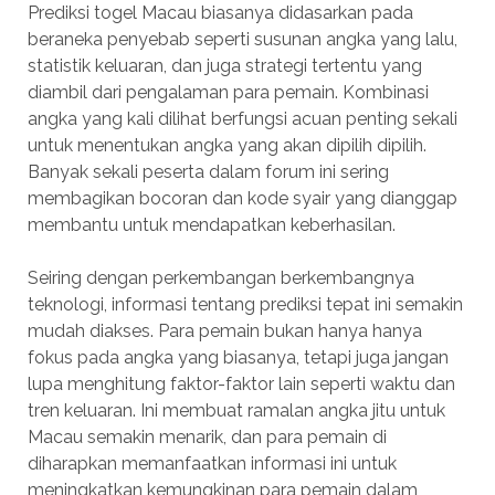
Prediksi togel Macau biasanya didasarkan pada
beraneka penyebab seperti susunan angka yang lalu,
statistik keluaran, dan juga strategi tertentu yang
diambil dari pengalaman para pemain. Kombinasi
angka yang kali dilihat berfungsi acuan penting sekali
untuk menentukan angka yang akan dipilih dipilih.
Banyak sekali peserta dalam forum ini sering
membagikan bocoran dan kode syair yang dianggap
membantu untuk mendapatkan keberhasilan.
Seiring dengan perkembangan berkembangnya
teknologi, informasi tentang prediksi tepat ini semakin
mudah diakses. Para pemain bukan hanya hanya
fokus pada angka yang biasanya, tetapi juga jangan
lupa menghitung faktor-faktor lain seperti waktu dan
tren keluaran. Ini membuat ramalan angka jitu untuk
Macau semakin menarik, dan para pemain di
diharapkan memanfaatkan informasi ini untuk
meningkatkan kemungkinan para pemain dalam