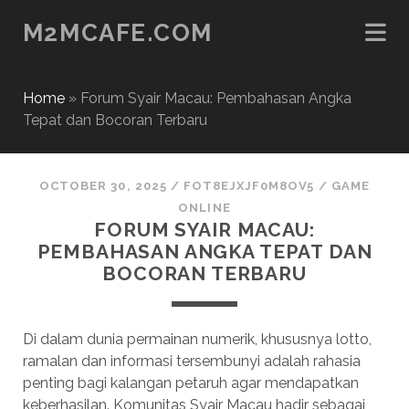
M2MCAFE.COM
Home
»
Forum Syair Macau: Pembahasan Angka
Tepat dan Bocoran Terbaru
OCTOBER 30, 2025
/
FOT8EJXJF0M8OV5
/
GAME
ONLINE
FORUM SYAIR MACAU:
PEMBAHASAN ANGKA TEPAT DAN
BOCORAN TERBARU
Di dalam dunia permainan numerik, khususnya lotto,
ramalan dan informasi tersembunyi adalah rahasia
penting bagi kalangan petaruh agar mendapatkan
keberhasilan. Komunitas Syair Macau hadir sebagai