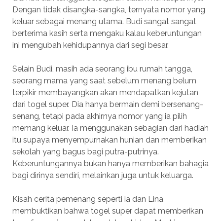
Dengan tidak disangka-sangka, ternyata nomor yang
keluar sebagai menang utama. Budi sangat sangat
berterima kasih serta mengaku kalau keberuntungan
ini mengubah kehidupannya dari segi besar.
Selain Budi, masih ada seorang ibu rumah tangga,
seorang mama yang saat sebelum menang belum
terpikir membayangkan akan mendapatkan kejutan
dari togel super. Dia hanya bermain demi bersenang-
senang, tetapi pada akhirnya nomor yang ia pilih
memang keluar. Ia menggunakan sebagian dari hadiah
itu supaya menyempurnakan hunian dan memberikan
sekolah yang bagus bagi putra-putrinya.
Keberuntungannya bukan hanya memberikan bahagia
bagi dirinya sendiri, melainkan juga untuk keluarga.
Kisah cerita pemenang seperti ia dan Lina
membuktikan bahwa togel super dapat memberikan