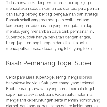
Tidak hanya sekadar permainan, supertogel juga
menciptakan sebuah komunitas diantara para pemain
dan saling berbagi berbagi pengalaman dan strategi.
Banyak sekali yang membagikan cerita tentang
kemenangan keberhasilan yang mengubah hidup
mereka, yang menambah daya tarik permainan ini.
Supertogel tidak hanya berkaitan dengan angka,
tetapi juga tentang harapan dan cita-cita untuk
mendapatkan masa depan yang lebih yang lebih.
Kisah Pemenang Togel Super
Cerita para juara supertogel sering menginsipirasi
banyaknya individu. Satu pemenang yang terkenal
Budi, seorang karyawan yang cuma bermain togel
super hanya sekali sebulan. Pada suatu malam, ia
mengalami keberuntungan serta memilih nomor yang
diambil dari tanggal bersejarah dalam kehidupannya.