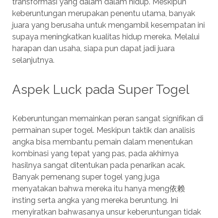
transformasi yang dalam dalam hidup. Meskipun
keberuntungan merupakan penentu utama, banyak
juara yang berusaha untuk mengambil kesempatan ini
supaya meningkatkan kualitas hidup mereka. Melalui
harapan dan usaha, siapa pun dapat jadi juara
selanjutnya.
Aspek Luck pada Super Togel
Keberuntungan memainkan peran sangat signifikan di
permainan super togel. Meskipun taktik dan analisis
angka bisa membantu pemain dalam menentukan
kombinasi yang tepat yang pas, pada akhirnya
hasilnya sangat ditentukan pada penarikan acak.
Banyak pemenang super togel yang juga
menyatakan bahwa mereka itu hanya meng依赖
insting serta angka yang mereka beruntung. Ini
menyiratkan bahwasanya unsur keberuntungan tidak